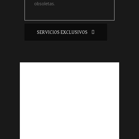
obsoletas.
SERVICIOS EXCLUSIVOS
ALTA
CALIDAD
Nuestros
cerrajeros
trabajan con
las marcas
más punteras
y los mejores