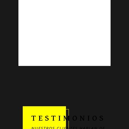
para manejar
los sistemas
más
complejos de
cerrajería.
TESTIMONIOS
NUESTROS CLIENTES HABLAN DE